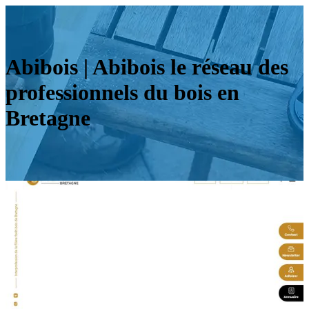
Abibois | Abibois le réseau des
profes­sion­nels du bois en
Bretagne