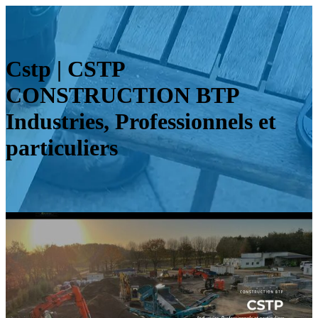
Cstp | CSTP
CONSTRUCTION BTP
Industries, Profes­sion­nels et
par­ticu­liers