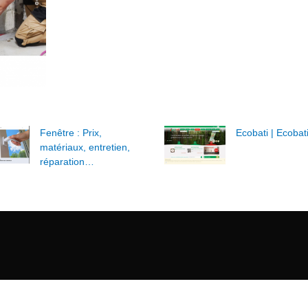
Fenêtre : Prix,
Ecobati | Ecobat
matériaux, entretien,
réparation…