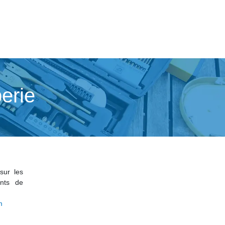
erie
sur les
ents de
m